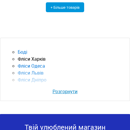
+ Більше товарів
Боді
Фліси Харків
Фліси Одеса
Фліси Львів
Фліси Дніпро
Розгорнути
Твій улюблений магазин