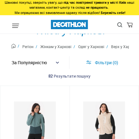
Шановні покупці, зверніть увагу, що
під час повітряної тривоги у місті Київ
наші
магазини, контакт-центр та склад
не працюють
.
Ми опрацюємо всі замовлення одразу після відбою!
Бережіть себе!
Фліси у Харкові
Регіон
Жінкам у Харкові
Одяг у Харкові
Верх у Харкові
Фільтри
0
82
Результати пошуку