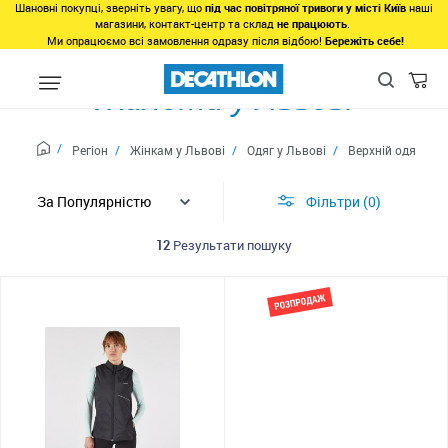
Шановні покупці, зверніть увагу, що
під час повітряної тривоги у місті Київ
наші
магазини, контакт-центр та склад
не працюють
.
Ми опрацюємо всі замовлення одразу після відбою!
Бережіть себе!
Жилети у Львові
Регіон
Жінкам у Львові
Одяг у Львові
Верхній одяг у Л
Фільтри
0
12
Результати пошуку