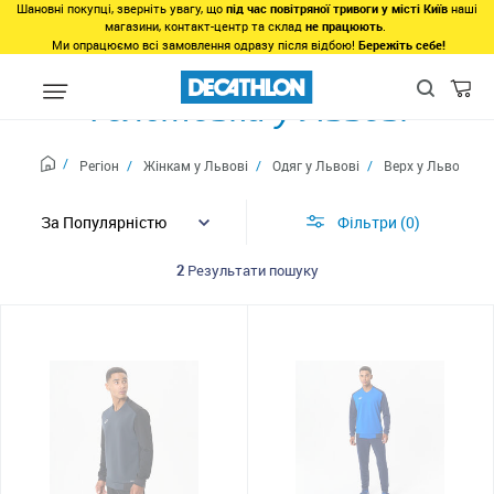
Шановні покупці, зверніть увагу, що
під час повітряної тривоги у місті Київ
наші
магазини, контакт-центр та склад
не працюють
.
Ми опрацюємо всі замовлення одразу після відбою!
Бережіть себе!
Толстовки у Львові
Регіон
Жінкам у Львові
Одяг у Львові
Верх у Львові
Фільтри
0
2
Результати пошуку