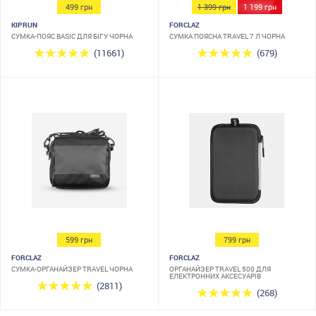
499 грн
1 399 грн
1 199 грн
KIPRUN
FORCLAZ
СУМКА-ПОЯС BASIC ДЛЯ БІГУ ЧОРНА
СУМКА ПОЯСНА TRAVEL 7 Л ЧОРНА
(11661)
(679)
599 грн
799 грн
FORCLAZ
FORCLAZ
СУМКА-ОРГАНАЙЗЕР TRAVEL ЧОРНА
ОРГАНАЙЗЕР TRAVEL 500 ДЛЯ
ЕЛЕКТРОННИХ АКСЕСУАРІВ
(2811)
(268)