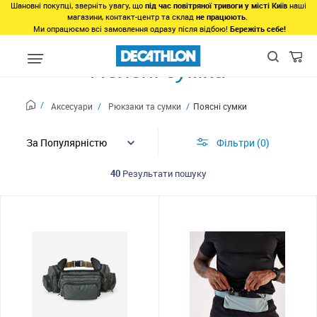
Шановні покупці, зверніть увагу, що
під час повітряної тривоги у місті Київ
наші
магазини, контакт-центр та склад
не працюють
.
Ми опрацюємо всі замовлення одразу після відбою!
Бережіть себе!
Поясні сумки
Аксесуари
Рюкзаки та сумки
Поясні сумки
Фільтри
0
40
Результати пошуку