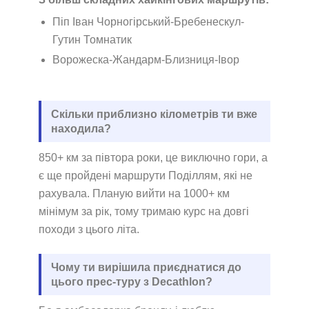
Піп Іван Чорногірський-Бребенескул-
Гутин Томнатик
Ворожеска-Жандарм-Близниця-Івор
Скільки приблизно кілометрів ти вже
находила?
850+ км за півтора роки, це виключно гори, а
є ще пройдені маршрути Поділлям, які не
рахувала. Планую вийти на 1000+ км
мінімум за рік, тому тримаю курс на довгі
походи з цього літа.
Чому ти вирішила приєднатися до
цього прес-туру з Decathlon?