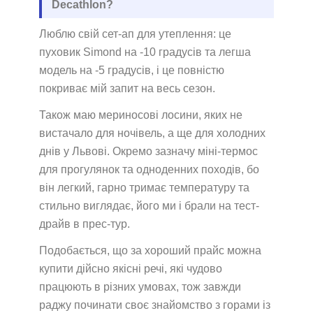
Decathlon?
Люблю свій сет-ап для утеплення: це
пуховик Simond на -10 градусів та легша
модель на -5 градусів, і це повністю
покриває мій запит на весь сезон.
Також маю мериносові лосини, яких не
вистачало для ночівель, а ще для холодних
днів у Львові. Окремо зазначу міні-термос
для прогулянок та одноденних походів, бо
він легкий, гарно тримає температуру та
стильно виглядає, його ми і брали на тест-
драйв в прес-тур.
Подобається, що за хороший прайс можна
купити дійсно якісні речі, які чудово
працюють в різних умовах, тож завжди
раджу починати своє знайомство з горами із