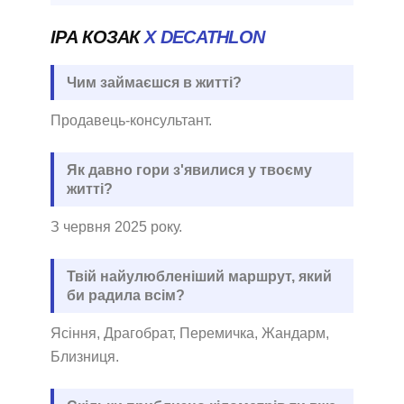
ІРА КОЗАК
X DECATHLON
Чим займаєшся в житті?
Продавець-консультант.
Як давно гори з'явилися у твоєму
житті?
З червня 2025 року.
Твій найулюбленіший маршрут, який
би радила всім?
Ясіння, Драгобрат, Перемичка, Жандарм,
Близниця.