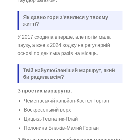
і аутдор загалом.
Як давно гори з'явилися у твоєму
житті?
У 2017 сходила вперше, але потім мала
паузу, а вже з 2024 ходжу на регулярній
основі по декілька разів на місяць.
Твій найулюбленіший маршрут, який
би радила всім?
З простих маршрутів:
Чемегівський каньйон-Костел Горган
Воскресенький верх
Цицька-Темнатик-Плай
Полонина Блажів-Малий Горган
З більш складних хайкінгових маршрутів: