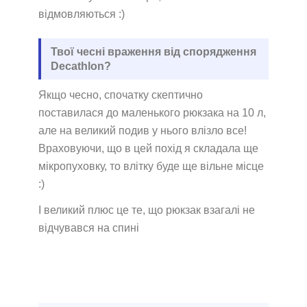
відмовляються :)
Твої чесні враження від спорядження
Decathlon?
Якщо чесно, спочатку скептично
поставилася до маленького рюкзака на 10 л,
але на великий подив у нього влізло все!
Враховуючи, що в цей похід я складала ще
мікропуховку, то влітку буде ще вільне місце
:)
І великий плюс це те, що рюкзак взагалі не
відчувався на спині