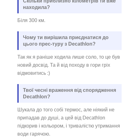
Скільки приблизно кілометрів ти вже
находила?
Біля 300 км.
Чому ти вирішила приєднатися до
цього прес-туру з Decathlon?
Так як я раніше ходила лише соло, то це був
новий досвід. Та й від походу в гори гріх
відмовитись :)
Твої чесні враження від спорядження
Decathlon?
Шукала до того собі термос, але ніякий не
припадав до душі, а цей від Decathlon
підкорив і кольором, і тривалістю утримання
води гарячою.