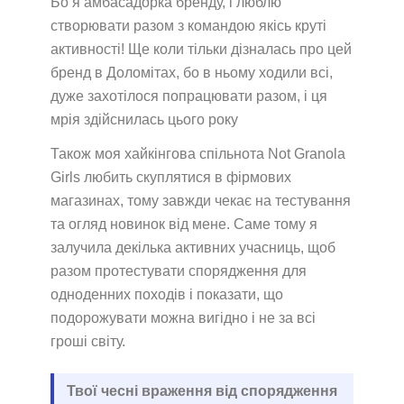
Бо я амбасадорка бренду, і люблю
створювати разом з командою якісь круті
активності! Ще коли тільки дізналась про цей
бренд в Доломітах, бо в ньому ходили всі,
дуже захотілося попрацювати разом, і ця
мрія здійснилась цього року
Також моя хайкінгова спільнота Not Granola
Girls любить скуплятися в фірмових
магазинах, тому завжди чекає на тестування
та огляд новинок від мене. Саме тому я
залучила декілька активних учасниць, щоб
разом протестувати спорядження для
одноденних походів і показати, що
подорожувати можна вигідно і не за всі
гроші світу.
Твої чесні враження від спорядження