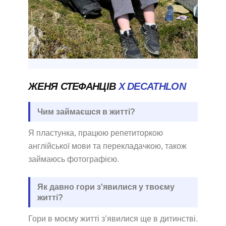
ЖЕНЯ СТЕФАНЦІВ
X DECATHLON
Чим займаєшся в житті?
Я пластунка, працюю репетиторкою
англійської мови та перекладачкою, також
займаюсь фотографією.
Як давно гори з'явилися у твоєму
житті?
Гори в моєму житті зʼявилися ще в дитинстві.