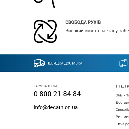
СВОБОДА РУХІВ
Високий вміст еластану забе
ШВИДКА ДОСТАВКА
ПІДТ
ГАРЯЧА ЛІНІЯ
0 800 21 84 84
Обмін т
Достав
info@decathlon.ua
Способ
Рекомен
Сітка р