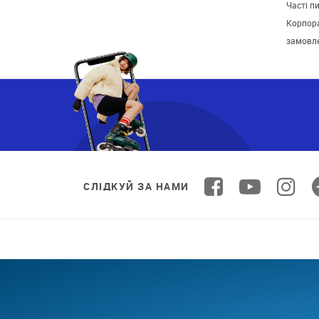
Часті п
Корпора
замовл
СЛІДКУЙ ЗА НАМИ