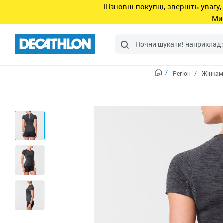
Шановні покупці, зверніть увагу,
Ми
Регіон
Жінкам