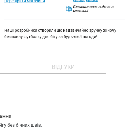
Перевірити магазини
оплаті онлайн
Безкоштовна видача в
магазині
Наші розробники створили цю надзвичайно зручну жіночу
безшовну футболку для бігу за будь-якої погоди!
ВІДГУКИ
АННЯ
ігу без бічних швів.