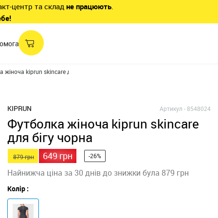
акт-центр та склад
не працюють
.
ебе!
омога
 жіноча kiprun skincare для бігу чорна
KIPRUN
Артикул -
8548024
Футболка жіноча kiprun skincare
для бігу чорна
649 грн
-26%
879 грн
Найнижча ціна за 30 днів до знижки була 879 грн
Колір :