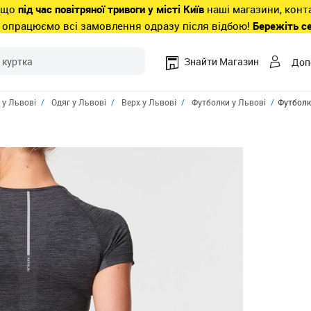
 що
під час повітряної тривоги у місті Київ
наші магазини, конт
 опрацюємо всі замовлення одразу після відбою!
Бережіть с
Знайти Магазин
Доп
 у Львові
Одяг у Львові
Верх у Львові
Футболки у Львові
Футболка