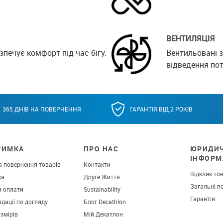
ВЕНТИЛЯЦІЯ
зпечує комфорт під час бігу.
Вентильовані з
відведення пот
365 ДНІВ НА ПОВЕРНЕННЯ
ГАРАНТІЯ ВІД 2 РОКІВ
РИМКА
ПРО НАС
ЮРИДИ
ІНФОРМ
а повернення товарів
Контакти
Відклик то
ка
Друге Життя
Загальні п
и оплати
Sustainability
Гарантія
дації по догляду
Блог Decathlon
озмірів
Мій Декатлон