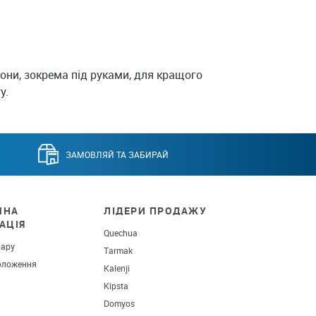
они, зокрема під руками, для кращого
у.
ЗАМОВЛЯЙ ТА ЗАБИРАЙ
ЧНА
ЛІДЕРИ ПРОДАЖУ
АЦІЯ
Quechua
вару
Tarmak
оложення
Kalenji
Kipsta
Domyos