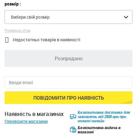
розмір :
Вибери свій розмір
Розмірна сітка

Недостатньо товарів в наявності
Розпродано
ПОВІДОМИТИ ПРО НАЯВНІСТЬ
Безкоштовна доставка для
наявність в магазинах
замовлень від 2500 грн при
Перевірити магазини
оплаті онлайн
Безкоштовна видача в
магазині