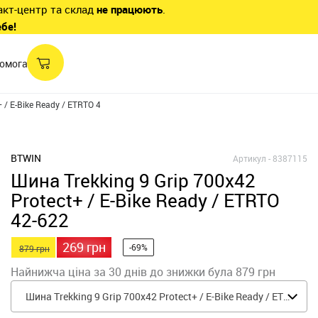
акт-центр та склад
не працюють
.
ебе!
омога
+ / E-Bike Ready / ETRTO 42-622
BTWIN
Артикул -
8387115
Шина Trekking 9 Grip 700x42
Protect+ / E-Bike Ready / ETRTO
42-622
269 грн
-69%
879 грн
Найнижча ціна за 30 днів до знижки була 879 грн
Шина Trekking 9 Grip 700x42 Protect+ / E-Bike Ready / ETRTO 42-622