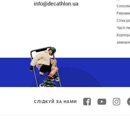
info@decathlon.ua
Способ
Рекомен
Сітка р
Часті п
Корпора
замовл
СЛІДКУЙ ЗА НАМИ