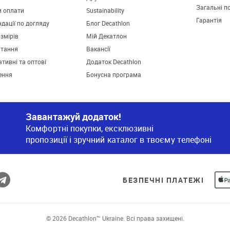
Загальні п
и оплати
Sustainability
Гарантія
дації по догляду
Блог Decathlon
озмірів
Мій Декатлон
итання
Вакансії
тивні та оптові
Додаток Decathlon
ення
Бонусна програма
Завантажуй додаток!
Комфортні покупки, ексклюзивні
пропозиції і зручний каталог в твоєму телефоні
БЕЗПЕЧНІ ПЛАТЕЖІ
© 2026 Decathlon™ Ukraine. Всі права захищені.