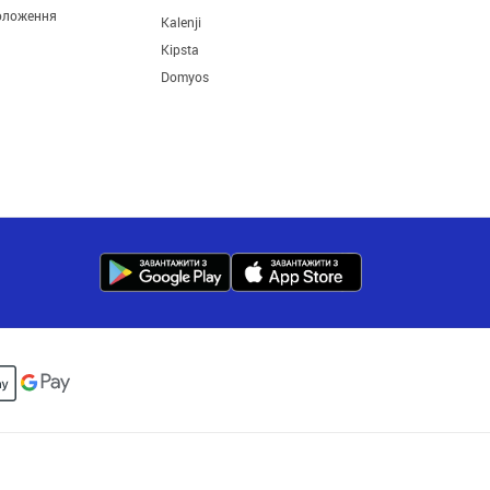
оложення
Kalenji
Kipsta
Domyos