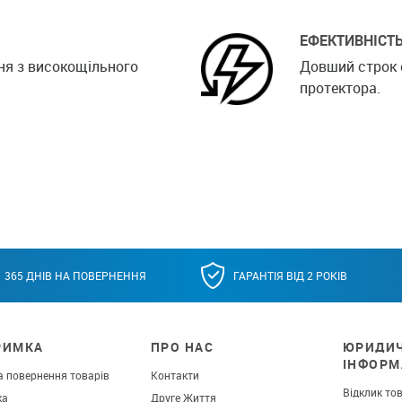
ЕФЕКТИВНІСТ
ння з високощільного
Довший строк 
протектора.
365 ДНІВ НА ПОВЕРНЕННЯ
ГАРАНТІЯ ВІД 2 РОКІВ
РИМКА
ПРО НАС
ЮРИДИ
ІНФОРМ
а повернення товарів
Контакти
Відклик то
ка
Друге Життя