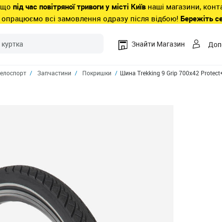
 що
під час повітряної тривоги у місті Київ
наші магазини, конт
 опрацюємо всі замовлення одразу після відбою!
Бережіть с
Знайти Магазин
Доп
елоспорт
Запчастини
Покришки
Шина Trekking 9 Grip 700x42 Protect