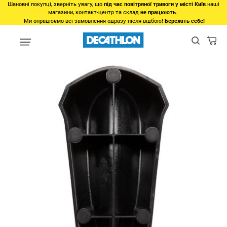
Шановні покупці, зверніть увагу, що
під час повітряної тривоги у місті Київ
наші
магазини, контакт-центр та склад
не працюють
.
Ми опрацюємо всі замовлення одразу після відбою!
Бережіть себе!
Види спорту
Тріатлон
Екіпірування і одяг
Велогонка
Ве