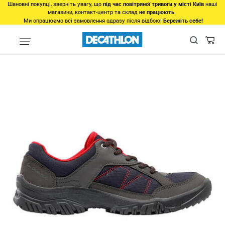
Шановні покупці, зверніть увагу, що
під час повітряної тривоги у місті Київ
наші
магазини, контакт-центр та склад
не працюють
.
Ми опрацюємо всі замовлення одразу після відбою!
Бережіть себе!
Види спорту
Туризм, Кемпiнг
Туризм - Походи - Трекінг
Взу