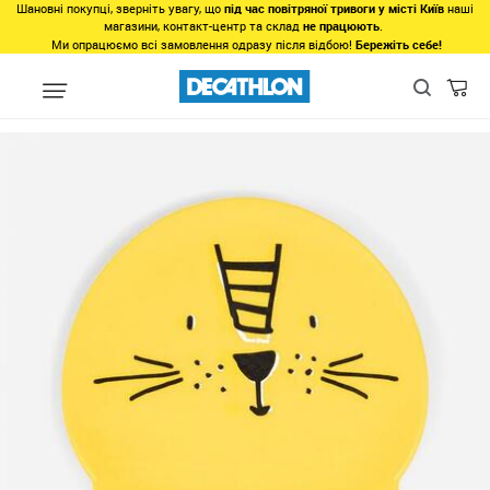
Шановні покупці, зверніть увагу, що
під час повітряної тривоги у місті Київ
наші
магазини, контакт-центр та склад
не працюють
.
Ми опрацюємо всі замовлення одразу після відбою!
Бережіть себе!
Види спорту
Водні види спорту
Плавання у басейні
Шапоч