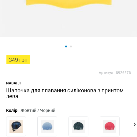
349 грн
Артикул -
8926576
NABAIJI
Шапочка для плавання силіконова з принтом
лева
Колір :
Жовтий / Чорний
›