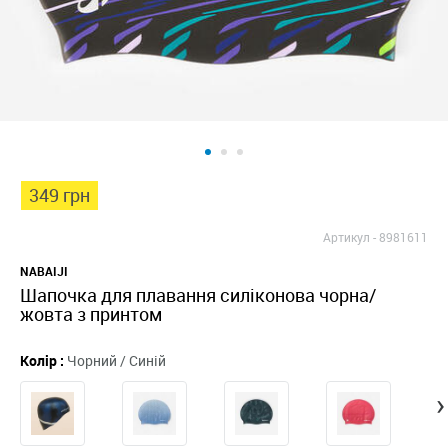
349 грн
Артикул -
8981611
NABAIJI
Шапочка для плавання силіконова чорна/
жовта з принтом
Колір :
Чорний / Синій
›