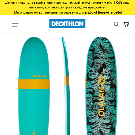
Шановні покупці, зверніть увагу, що
під час повітряної тривоги у місті Київ
наші
магазини, контакт-центр та склад
не працюють
.
Ми опрацюємо всі замовлення одразу після відбою!
Бережіть себе!
Останні розміри
Останні розміри все для плавання
Пінна дошк
плавники.