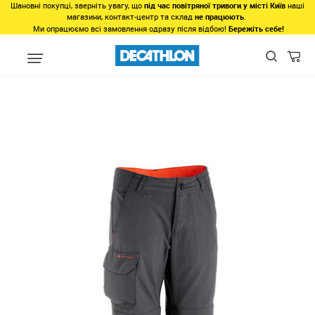
Шановні покупці, зверніть увагу, що
під час повітряної тривоги у місті Київ
наші
магазини, контакт-центр та склад
не працюють
.
Ми опрацюємо всі замовлення одразу після відбою!
Бережіть себе!
Види спорту
Туризм, Кемпiнг
Туризм - Походи - Трекінг
Одя