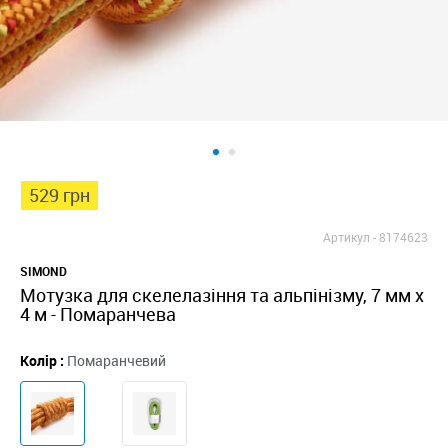
529 грн
Артикул -
8174623
SIMOND
Мотузка для скелелазіння та альпінізму, 7 мм x
4 м - Помаранчева
Колір :
Помаранчевий