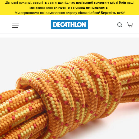
Шановні покупці, зверніть увагу, що
під час повітряної тривоги у місті Київ
наші
магазини, контакт-центр та склад
не працюють
.
Ми опрацюємо всі замовлення одразу після відбою!
Бережіть себе!
Види спорту
Туризм, Кемпiнг
Альпінізм
Спорядження для 