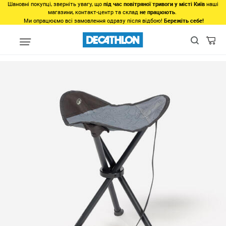
Шановні покупці, зверніть увагу, що
під час повітряної тривоги у місті Київ
наші
магазини, контакт-центр та склад
не працюють
.
Ми опрацюємо всі замовлення одразу після відбою!
Бережіть себе!
Види спорту
Туризм, Кемпiнг
Кемпінг
Меблі для кемпінгу