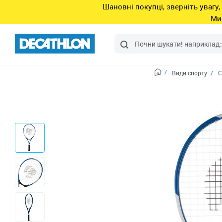
Шановні покупці, зверніть увагу,
Ми
Види спорту
С