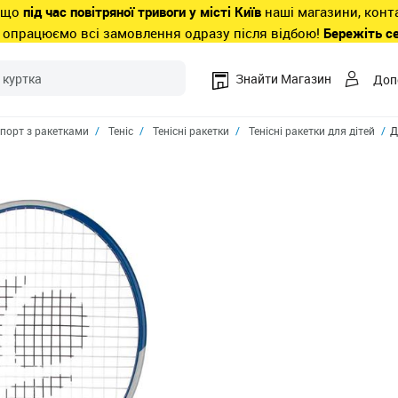
 що
під час повітряної тривоги у місті Київ
наші магазини, конт
 опрацюємо всі замовлення одразу після відбою!
Бережіть с
Знайти Магазин
Доп
порт з ракетками
Теніс
Тенісні ракетки
Тенісні ракетки для дітей
Д