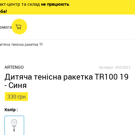
акт-центр та склад
не працюють
.
ебе!
омога
итяча тенісна ракетка TR100 19 - Синя
ARTENGO
Артикул -
8353823
Дитяча тенісна ракетка TR100 19
- Синя
330 грн
Колір :