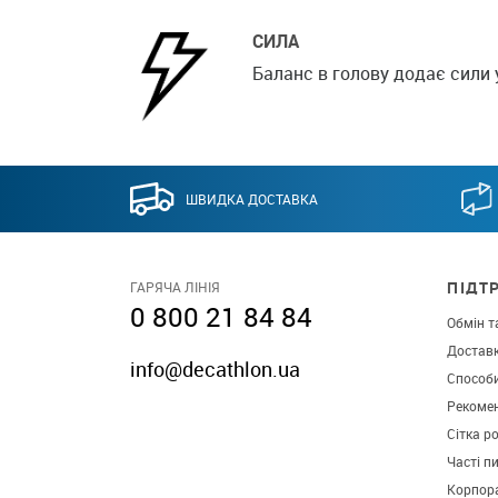
СИЛА
Баланс в голову додає сили 
ШВИДКА ДОСТАВКА
ПІДТ
ГАРЯЧА ЛІНІЯ
0 800 21 84 84
Обмін т
Достав
info@decathlon.ua
Способ
Рекомен
Сітка р
Часті п
Корпора