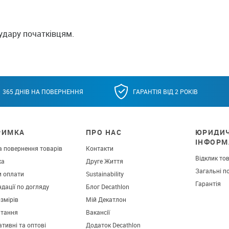
удару початківцям.
365 ДНІВ НА ПОВЕРНЕННЯ
ГАРАНТІЯ ВІД 2 РОКІВ
РИМКА
ПРО НАС
ЮРИДИ
ІНФОРМ
а повернення товарів
Контакти
Відклик то
ка
Друге Життя
Загальні п
и оплати
Sustainability
Гарантія
дації по догляду
Блог Decathlon
озмірів
Мій Декатлон
итання
Вакансії
тивні та оптові
Додаток Decathlon