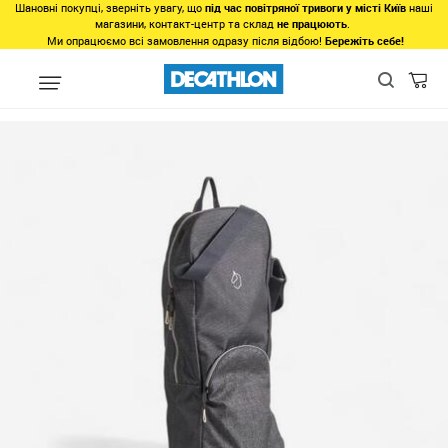
Шановні покупці, зверніть увагу, що
під час повітряної тривоги у місті Київ
наші
магазини, контакт-центр та склад
не працюють
.
Ми опрацюємо всі замовлення одразу після відбою!
Бережіть себе!
unlinked
Сумка для вуздечки для кінного спорту - Сіра