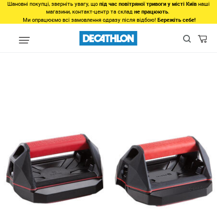
Шановні покупці, зверніть увагу, що
під час повітряної тривоги у місті Київ
наші
магазини, контакт-центр та склад
не працюють
.
Ми опрацюємо всі замовлення одразу після відбою!
Бережіть себе!
Бренди
Продукція Domyos
Для силових тренувань
Упори 