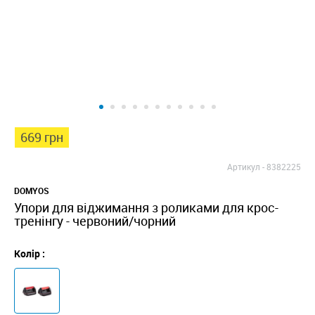
669 грн
Артикул -
8382225
DOMYOS
Упори для віджимання з роликами для крос-
тренінгу - червоний/чорний
Колір :