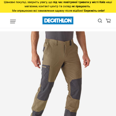
Шановні покупці, зверніть увагу, що
під час повітряної тривоги у місті Київ
наші
магазини, контакт-центр та склад
не працюють
.
Ми опрацюємо всі замовлення одразу після відбою!
Бережіть себе!
Регіон
Чоловікам у Дніпрі
Одяг у Дніпрі
Низ у Дніпрі
Шт