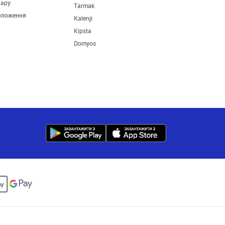
вару
Tarmak
оложення
Kalenji
Kipsta
Domyos