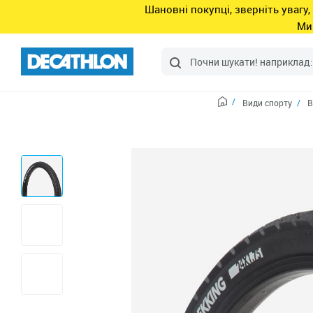
Шановні покупці, зверніть увагу,
Ми
Види спорту
В