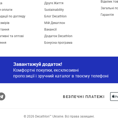
Відклик то
ка
Друге Життя
Загальні п
и оплати
Sustainability
Гарантія
дації по догляду
Блог Decathlon
озмірів
Мій Декатлон
итання
Вакансії
тивні та оптові
Додаток Decathlon
ення
Бонусна програма
Завантажуй додаток!
Комфортні покупки, ексклюзивні
пропозиції і зручний каталог в твоєму телефоні
БЕЗПЕЧНІ ПЛАТЕЖІ
© 2026 Decathlon™ Ukraine. Всі права захищені.