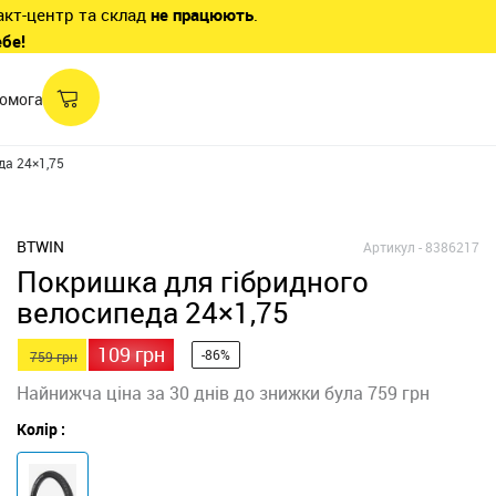
акт-центр та склад
не працюють
.
ебе!
омога
да 24×1,75
BTWIN
Артикул -
8386217
Покришка для гібридного
велосипеда 24×1,75
109 грн
-86%
759 грн
Найнижча ціна за 30 днів до знижки була 759 грн
Колір :