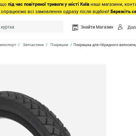
 що
під час повітряної тривоги у місті Київ
наші магазини, конт
 опрацюємо всі замовлення одразу після відбою!
Бережіть с
Знайти Магазин
Доп
елоспорт
Запчастини
Покришки
Покришка для гібридного велосипе