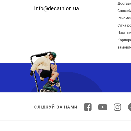
Достав
info@decathlon.ua
Способ
Рекомен
Сітка р
Часті п
Корпора
замовл
СЛІДКУЙ ЗА НАМИ