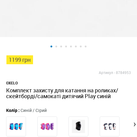
1199 грн
Артикул -
8784953
OXELO
Комплект захисту для катання на роликах/
скейтборді/самокаті дитячий Play синій
Колір :
Синій / Сірий
›