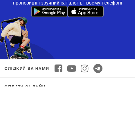
пропозиції і зручний каталог в твоєму телефоні
СЛІДКУЙ ЗА НАМИ
ОПЛАТА ОНЛАЙН
© 2026 Decathlon™ Ukraine. Всі права захищені.
СПОРТ ДЛЯ ВСІХ: ЯКІСТЬ ВІД НОВАЧКА ДО