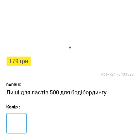
179 грн
Артикул -
8403528
RADBUG
Лиші для ластів 500 для бодібордингу
Колір :