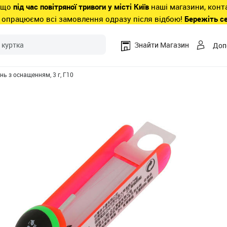
 що
під час повітряної тривоги у місті Київ
наші магазини, конт
 опрацюємо всі замовлення одразу після відбою!
Бережіть с
Знайти Магазин
Доп
нь з оснащенням, 3 г, Г10