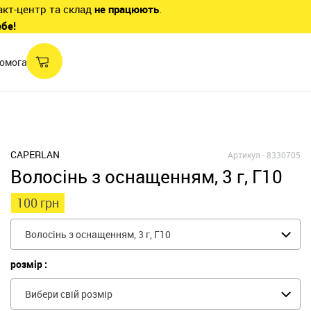
акт-центр та склад
не працюють
.
ебе!
омога
CAPERLAN
Артикул -
8330705
Волосінь з оснащенням, 3 г, Г10
100 грн
Волосінь з оснащенням, 3 г, Г10
розмір :
Вибери свій розмір