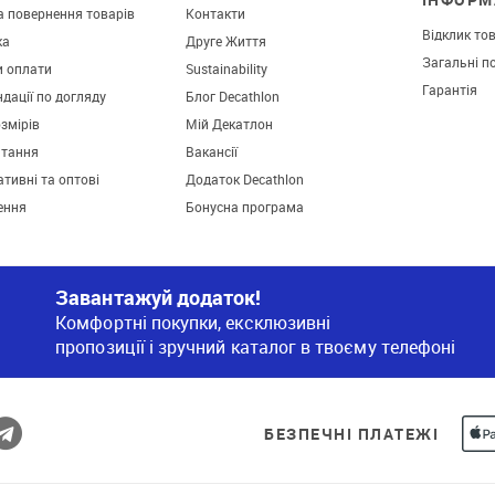
а повернення товарів
Контакти
Відклик то
ка
Друге Життя
Загальні п
и оплати
Sustainability
Гарантія
дації по догляду
Блог Decathlon
озмірів
Мій Декатлон
итання
Вакансії
тивні та оптові
Додаток Decathlon
ення
Бонусна програма
Завантажуй додаток!
Комфортні покупки, ексклюзивні
пропозиції і зручний каталог в твоєму телефоні
БЕЗПЕЧНІ ПЛАТЕЖІ