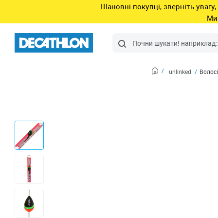
Шановні покупці, зверніть увагу,
Ми
unlinked
Волосі