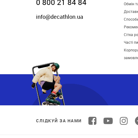
0 800 21 84 84
Обмін т
Достав
info@decathlon.ua
Способ
Рекомен
Сітка р
Часті п
Корпора
замовл
СЛІДКУЙ ЗА НАМИ