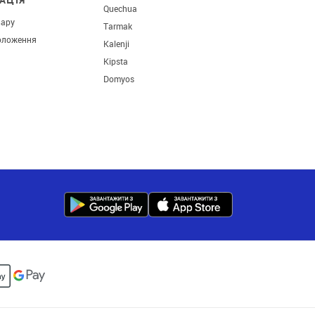
Quechua
вару
Tarmak
оложення
Kalenji
Kipsta
Domyos