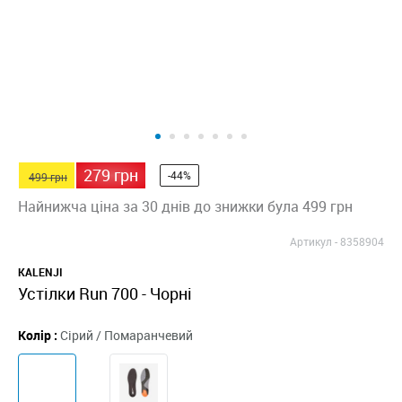
279 грн
-44%
499 грн
Найнижча ціна за 30 днів до знижки була 499 грн
Артикул -
8358904
KALENJI
Устілки Run 700 - Чорні
Колір :
Сірий / Помаранчевий