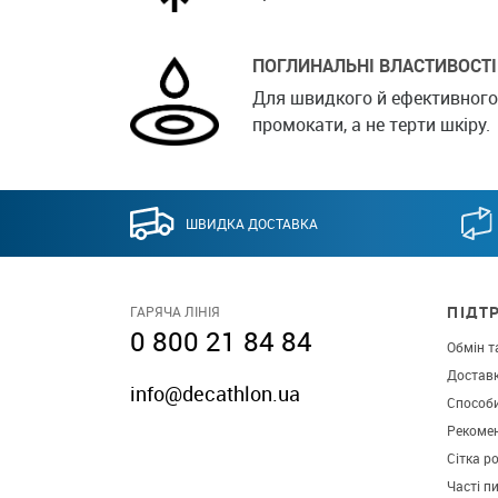
ПОГЛИНАЛЬНІ ВЛАСТИВОСТІ
Для швидкого й ефективног
промокати, а не терти шкіру.
ШВИДКА ДОСТАВКА
ПІДТ
ГАРЯЧА ЛІНІЯ
0 800 21 84 84
Обмін т
Достав
info@decathlon.ua
Способ
Рекомен
Сітка р
Часті п