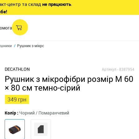
акт-центр та склад
не працюють
.
ебе!
омога
ушники
Рушник з мікрофібри розмір 60 × 80 см
DECATHLON
Артикул -
8387954
Рушник з мікрофібри розмір М 60
× 80 см темно-сірий
349 грн
Колір :
Чорний / Помаранчевий