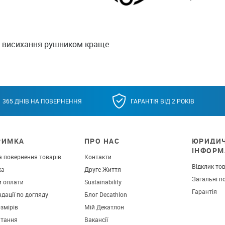
о висихання рушником краще
365 ДНІВ НА ПОВЕРНЕННЯ
ГАРАНТІЯ ВІД 2 РОКІВ
РИМКА
ПРО НАС
ЮРИДИ
ІНФОРМ
а повернення товарів
Контакти
Відклик то
ка
Друге Життя
Загальні п
и оплати
Sustainability
Гарантія
дації по догляду
Блог Decathlon
озмірів
Мій Декатлон
итання
Вакансії