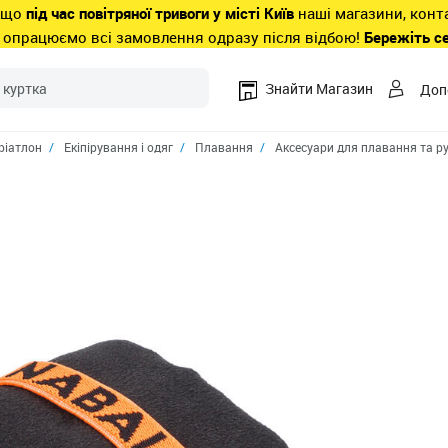
 що
під час повітряної тривоги у місті Київ
наші магазини, конт
 опрацюємо всі замовлення одразу після відбою!
Бережіть с
Знайти Магазин
Доп
ріатлон
Екіпірування і одяг
Плавання
Аксесуари для плавання та р