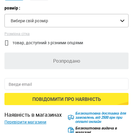
розмір :
Вибери свій розмір
Розмірна сітка

товар, доступний з різними опціями
Розпродано
ПОВІДОМИТИ ПРО НАЯВНІСТЬ
Безкоштовна доставка для
наявність в магазинах
замовлень від 2500 грн при
Перевірити магазини
оплаті онлайн
Безкоштовна видача в
магазині