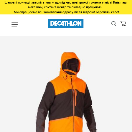
Шановні покупці, зверніть увагу, що
під час повітряної тривоги у місті Київ
наші
магазини, контакт-центр та склад
не працюють
.
Ми опрацюємо всі замовлення одразу після відбою!
Бережіть себе!
Види спорту
Активний відпочинок
Полювання
Камуфляж 