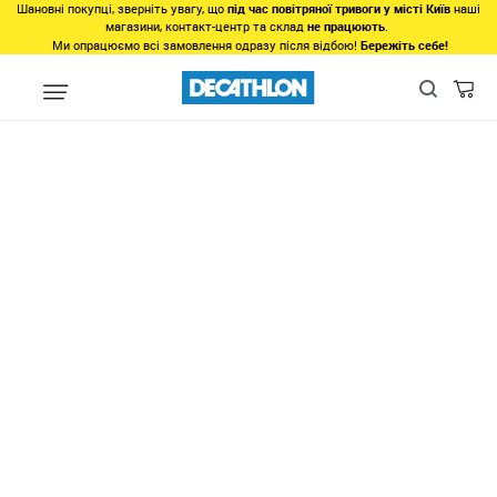
Шановні покупці, зверніть увагу, що
під час повітряної тривоги у місті Київ
наші
магазини, контакт-центр та склад
не працюють
.
Ми опрацюємо всі замовлення одразу після відбою!
Бережіть себе!
Види спорту
Велоспорт
Аксесуари
Велокомп'ютери та GP