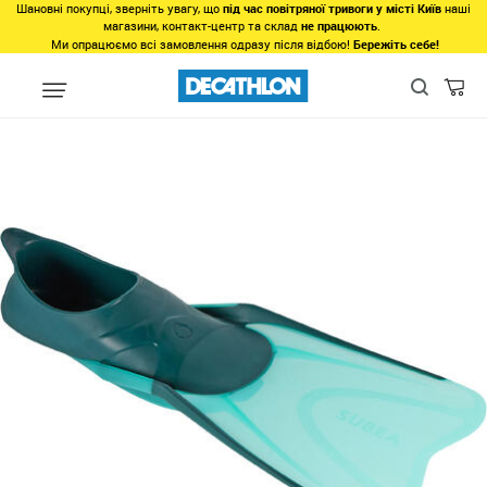
Шановні покупці, зверніть увагу, що
під час повітряної тривоги у місті Київ
наші
магазини, контакт-центр та склад
не працюють
.
Ми опрацюємо всі замовлення одразу після відбою!
Бережіть себе!
Види спорту
Водні види спорту
Дайвінг та снорклінг
Ласт