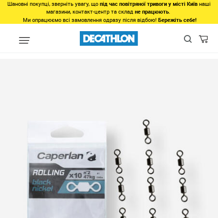
Шановні покупці, зверніть увагу, що
під час повітряної тривоги у місті Київ
наші
магазини, контакт-центр та склад
не працюють
.
Ми опрацюємо всі замовлення одразу після відбою!
Бережіть себе!
Популярне
Товари 500-1000грн
Набір вертлюгів Black Nickel д