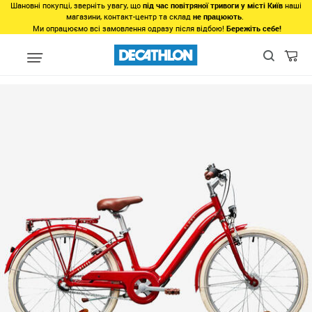
Шановні покупці, зверніть увагу, що
під час повітряної тривоги у місті Київ
наші
магазини, контакт-центр та склад
не працюють
.
Ми опрацюємо всі замовлення одразу після відбою!
Бережіть себе!
Регіон
Велоспорт Львів
Велосипеди Львів
Дитячі велосип