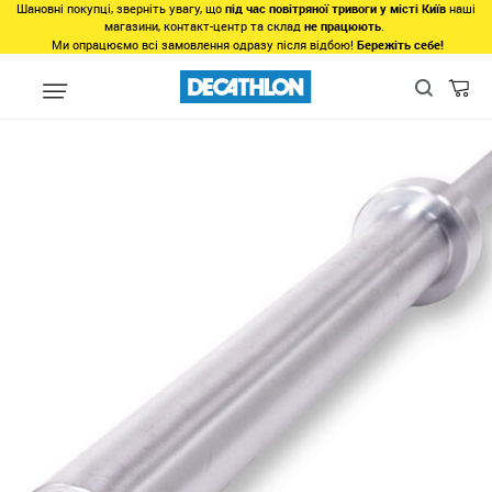
Шановні покупці, зверніть увагу, що
під час повітряної тривоги у місті Київ
наші
магазини, контакт-центр та склад
не працюють
.
Ми опрацюємо всі замовлення одразу після відбою!
Бережіть себе!
Види спорту
Фітнес, спортзал
Фітнес
Силові тренування