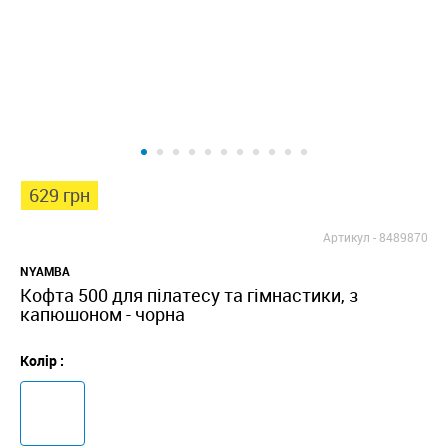
629 грн
Артикул -
8489870
NYAMBA
Кофта 500 для пілатесу та гімнастики, з
капюшоном - чорна
Колір :