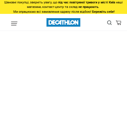
Шановні покупці, зверніть увагу, що
під час повітряної тривоги у місті Київ
наші
магазини, контакт-центр та склад
не працюють
.
Ми опрацюємо всі замовлення одразу після відбою!
Бережіть себе!
Види спорту
Фітнес, спортзал
Фітнес
Одяг для фітнесу