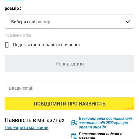
розмір :
Вибери свій розмір
Розмірна сітка

Недостатньо товарів в наявності
Розпродано
ПОВІДОМИТИ ПРО НАЯВНІСТЬ
Безкоштовна доставка для
наявність в магазинах
замовлень від 2500 грн при
Перевірити магазини
оплаті онлайн
Безкоштовна видача в
магазині