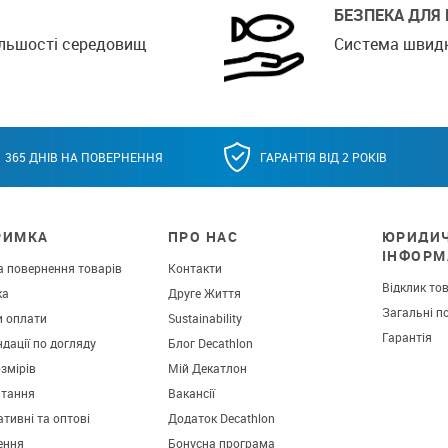
БЕЗПЕКА ДЛЯ
ільшості середовищ
Система швидко
365 ДНІВ НА ПОВЕРНЕННЯ
ГАРАНТІЯ ВІД 2 РОКІВ
РИМКА
ПРО НАС
ЮРИДИ
ІНФОРМ
а повернення товарів
Контакти
Відклик то
ка
Друге Життя
Загальні п
и оплати
Sustainability
Гарантія
дації по догляду
Блог Decathlon
озмірів
Мій Декатлон
итання
Вакансії
тивні та оптові
Додаток Decathlon
ення
Бонусна програма