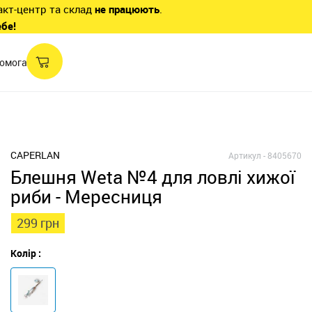
акт-центр та склад
не працюють
.
ебе!
омога
CAPERLAN
Артикул -
8405670
Блешня Weta №4 для ловлі хижої
риби - Мересниця
299 грн
Колір :