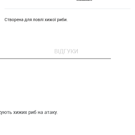
Створена для ловлі хижої риби.
ВІДГУКИ
кують хижих риб на атаку.