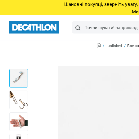
Шановні покупці, зверніть увагу,
Ми
unlinked
Блешня