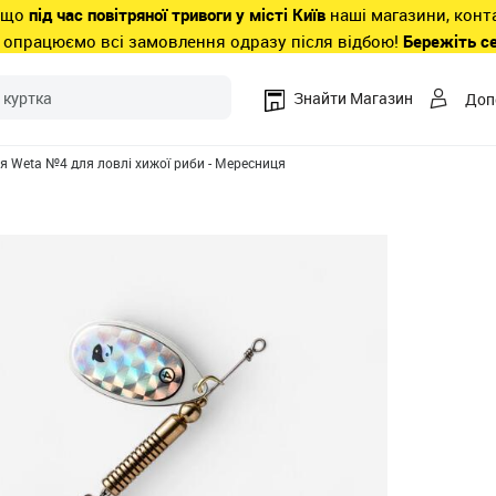
 що
під час повітряної тривоги у місті Київ
наші магазини, конт
 опрацюємо всі замовлення одразу після відбою!
Бережіть с
Знайти Магазин
Доп
 Weta №4 для ловлі хижої риби - Мересниця