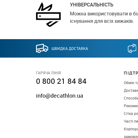
УНІВЕРСАЛЬНІСТЬ
Можна використовувати в б
існування для всіх хижаків.
ШВИДКА ДОСТАВКА
ПІДТ
ГАРЯЧА ЛІНІЯ
0 800 21 84 84
Обмін т
Достав
info@decathlon.ua
Способ
Рекомен
Сітка р
Часті п
Корпора
замовл