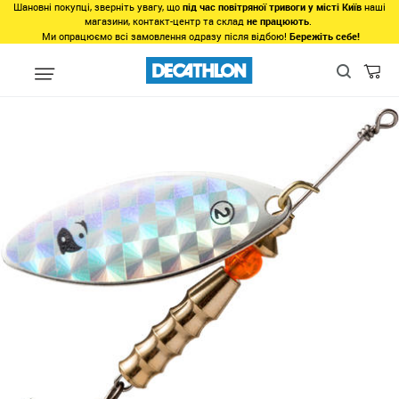
Шановні покупці, зверніть увагу, що
під час повітряної тривоги у місті Київ
наші
магазини, контакт-центр та склад
не працюють
.
Ми опрацюємо всі замовлення одразу після відбою!
Бережіть себе!
unlinked
Taro №2 -