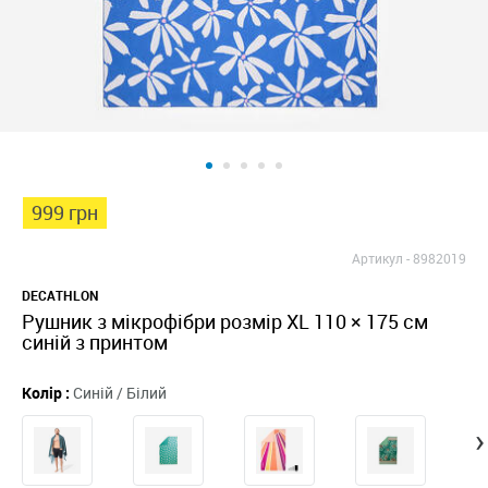
999 грн
Артикул -
8982019
DECATHLON
Рушник з мікрофібри розмір XL 110 × 175 см
синій з принтом
Колір :
Синій / Білий
›