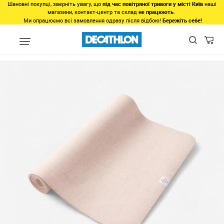
Шановні покупці, зверніть увагу, що
під час повітряної тривоги у місті Київ
наші
магазини, контакт-центр та склад
не працюють
.
Ми опрацюємо всі замовлення одразу після відбою!
Бережіть себе!
Види спорту
Фітнес, спортзал
Фітнес
Спорядження для фіт