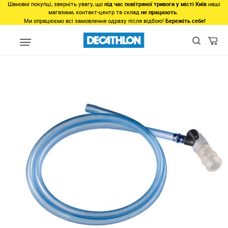
Шановні покупці, зверніть увагу, що
під час повітряної тривоги у місті Київ
наші
магазини, контакт-центр та склад
не працюють
.
Ми опрацюємо всі замовлення одразу після відбою!
Бережіть себе!
Види спорту
Туризм, Кемпiнг
Кемпінг
Кухонне приладдя т