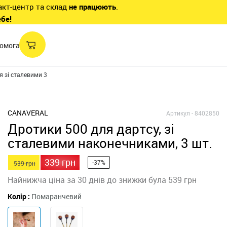
акт-центр та склад
не працюють
.
ебе!
омога
я зі сталевими 3
CANAVERAL
Артикул -
8402850
Дротики 500 для дартсу, зі
сталевими наконечниками, 3 шт.
339 грн
-37%
539 грн
Найнижча ціна за 30 днів до знижки була 539 грн
Колір :
Помаранчевий