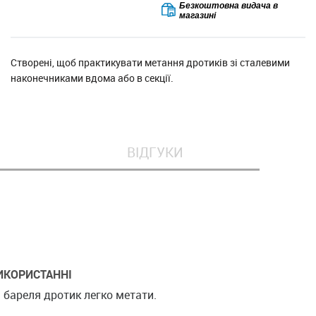
Безкоштовна видача в
магазині
Створені, щоб практикувати метання дротиків зі сталевими
наконечниками вдома або в секції.
ВІДГУКИ
ИКОРИСТАННІ
 бареля дротик легко метати.