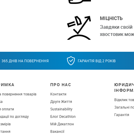
МІЦНІСТЬ
Завдяки своїй 
хвостовик мож
365 ДНІВ НА ПОВЕРНЕННЯ
ГАРАНТІЯ ВІД 2 РОКІВ
РИМКА
ПРО НАС
ЮРИДИ
ІНФОРМ
а повернення товарів
Контакти
Відклик то
ка
Друге Життя
Загальні п
и оплати
Sustainability
Гарантія
дації по догляду
Блог Decathlon
озмірів
Мій Декатлон
итання
Вакансії