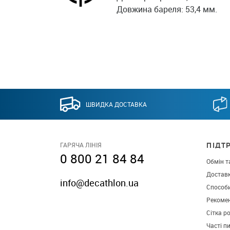
Довжина бареля: 53,4 мм.
ШВИДКА ДОСТАВКА
ПІДТ
ГАРЯЧА ЛІНІЯ
0 800 21 84 84
Обмін т
Достав
info@decathlon.ua
Способ
Рекомен
Сітка р
Часті п