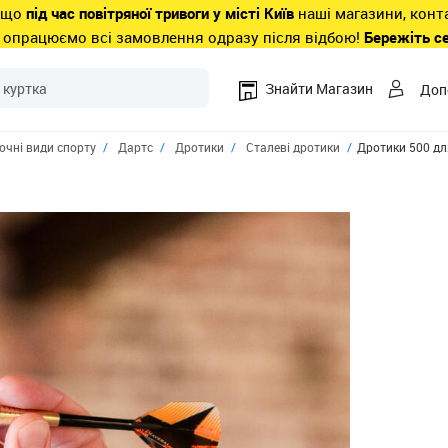
 що
під час повітряної тривоги у місті Київ
наші магазини, конт
 опрацюємо всі замовлення одразу після відбою!
Бережіть с
Знайти Магазин
Доп
очні види спорту
Дартс
Дротики
Сталеві дротики
Дротики 500 дл