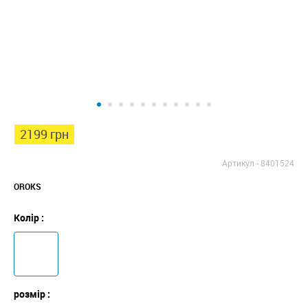
2199 грн
Артикул -
8401524
OROKS
Колір :
розмір :