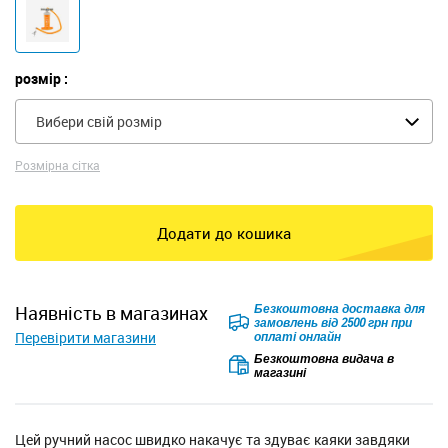
розмір :
Вибери свій розмір
Розмірна сітка
Додати до кошика
Безкоштовна доставка для
наявність в магазинах
замовлень від 2500 грн при
Перевірити магазини
оплаті онлайн
Безкоштовна видача в
магазині
Цей ручний насос швидко накачує та здуває каяки завдяки