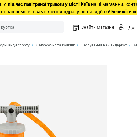
 що
під час повітряної тривоги у місті Київ
наші магазини, конт
 опрацюємо всі замовлення одразу після відбою!
Бережіть с
Знайти Магазин
Доп
одні види спорту
Сапсерфінг та каякiнг
Веслування на байдарках
А