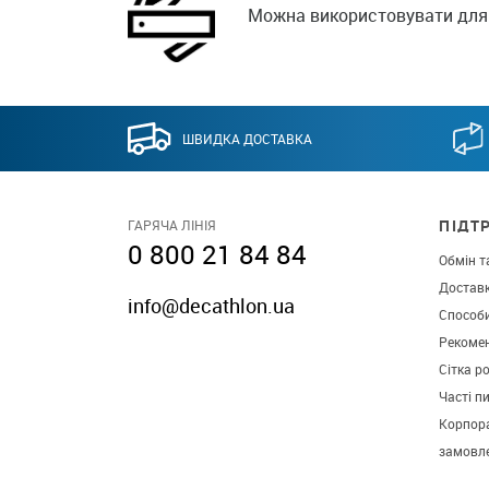
Можна використовувати для 
ШВИДКА ДОСТАВКА
ПІДТ
ГАРЯЧА ЛІНІЯ
0 800 21 84 84
Обмін т
Достав
info@decathlon.ua
Способ
Рекомен
Сітка р
Часті п
Корпора
замовл