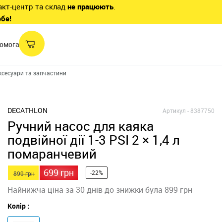
акт-центр та склад
не працюють
.
ебе!
омога
ксесуари та запчастини
Запчастини байдарки
Ручний насос для каяка по
DECATHLON
Артикул -
8387750
Ручний насос для каяка
подвійної дії 1-3 PSI 2 × 1,4 л
помаранчевий
699 грн
-22%
899 грн
Найнижча ціна за 30 днів до знижки була 899 грн
Колір :