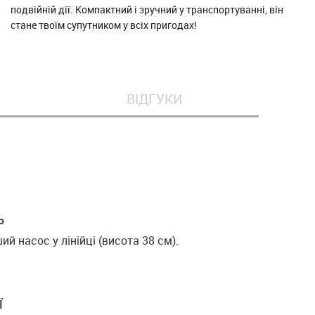
подвійній дії. Компактний і зручний у транспортуванні, він
стане твоїм супутником у всіх пригодах!
ВІДГУКИ
Ь
й насос у лінійці (висота 38 см).
Ї