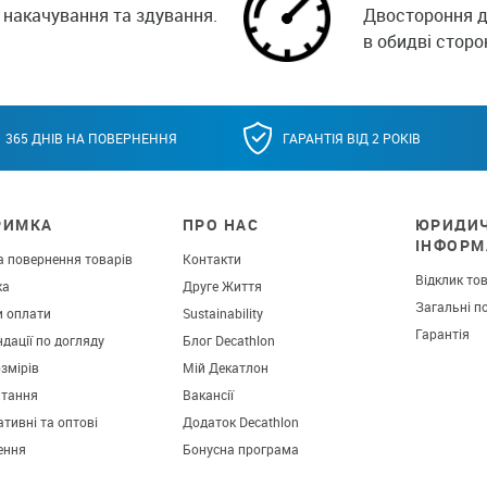
накачування та здування.
Двостороння ді
в обидві сторо
365 ДНІВ НА ПОВЕРНЕННЯ
ГАРАНТІЯ ВІД 2 РОКІВ
РИМКА
ПРО НАС
ЮРИДИ
ІНФОРМ
а повернення товарів
Контакти
Відклик то
ка
Друге Життя
Загальні п
и оплати
Sustainability
Гарантія
дації по догляду
Блог Decathlon
озмірів
Мій Декатлон
итання
Вакансії
тивні та оптові
Додаток Decathlon
ення
Бонусна програма