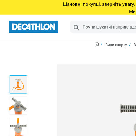
Шановні покупці, зверніть увагу,
Ми
Види спорту
В