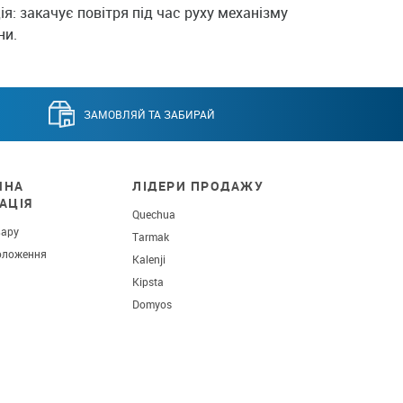
я: закачує повітря під час руху механізму
ни.
ЗАМОВЛЯЙ ТА ЗАБИРАЙ
ЧНА
ЛІДЕРИ ПРОДАЖУ
АЦІЯ
Quechua
вару
Tarmak
оложення
Kalenji
Kipsta
Domyos