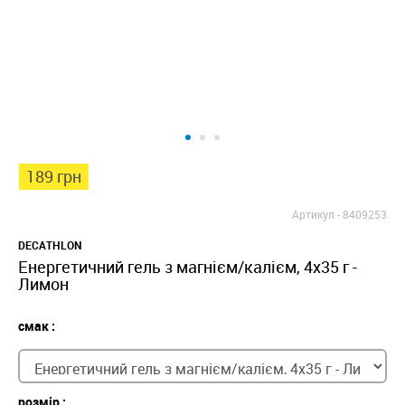
189 грн
Артикул -
8409253
DECATHLON
Енергетичний гель з магнієм/калієм, 4x35 г -
Лимон
смак :
розмір :