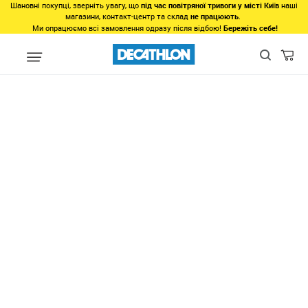
Шановні покупці, зверніть увагу, що
під час повітряної тривоги у місті Київ
наші
магазини, контакт-центр та склад
не працюють
.
Ми опрацюємо всі замовлення одразу після відбою!
Бережіть себе!
Види спорту
Біг, Спортивна ходьба
Біг
Спортивне харчува