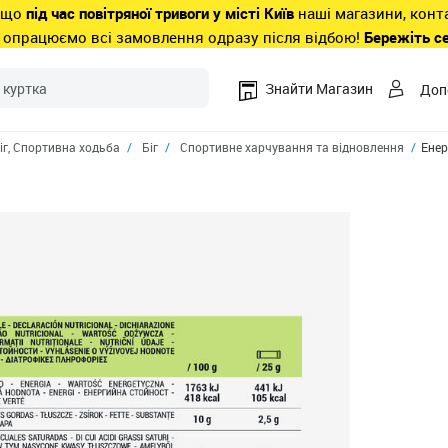
 що
під час повітряної тривоги у місті Київ
наші магазини, конт
 опрацюємо всі замовлення одразу після відбою!
Бережіть с
Знайти Магазин
Доп
іг, Спортивна ходьба
Біг
Спортивне харчування та відновлення
Енер