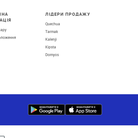
ЧНА
ЛІДЕРИ ПРОДАЖУ
АЦІЯ
Quechua
вару
Tarmak
оложення
Kalenji
Kipsta
Domyos