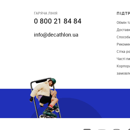
ПІДТ
ГАРЯЧА ЛІНІЯ
0 800 21 84 84
Обмін т
Достав
info@decathlon.ua
Способ
Рекомен
Сітка р
Часті п
Корпора
замовл