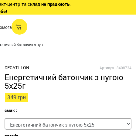
акт-центр та склад
не працюють
.
ебе!
омога
гетичний батончик з нугою 5x25г
DECATHLON
Артикул -
8408734
Енергетичний батончик з нугою
5x25г
349 грн
смак :
розмір :