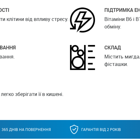
ОСТІ
ПІДТРИМКА Е
и клітини від впливу стресу.
Вітаміни В6 і
обміну.
ИВАННЯ
СКЛАД
вання.
Містить мигдал
фісташки.
егко зберігати її в кишені.
365 ДНІВ НА ПОВЕРНЕННЯ
ГАРАНТІЯ ВІД 2 РОКІВ