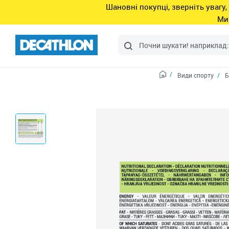
Шановні покупці, зверніть увагу,
Ми
Види спорту
Б