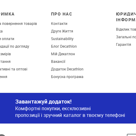
РИМКА
ПРО НАС
ЮРИДИ
ІНФОРМ
а повернення товарів
Контакти
Відклик то
ка
Друге Життя
Загальні п
и оплати
Sustainability
Гарантія
дації по догляду
Блог Decathlon
озмірів
Мій Декатлон
итання
Вакансії
тивні та оптові
Додаток Decathlon
ення
Бонусна програма
Завантажуй додаток!
Комфортні покупки, ексклюзивні
пропозиції і зручний каталог в твоєму телефоні