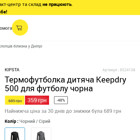
акт-центр та склад
не працюють
.
ебе!
омога
лопців білизна у Дніпрі
Термобілизна для хлопців білизна у Дніпрі
Терм
KIPSTA
Артикул -
8524108
Термофутболка дитяча Keepdry
500 для футболу чорна
359 грн
-48%
689 грн
Найнижча ціна за 30 днів до знижки була 689 грн
Колір :
Чорний / Сірий