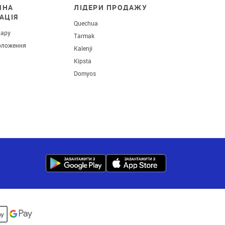
ЧНА
ЛІДЕРИ ПРОДАЖУ
АЦІЯ
Quechua
вару
Tarmak
оложення
Kalenji
Kipsta
Domyos