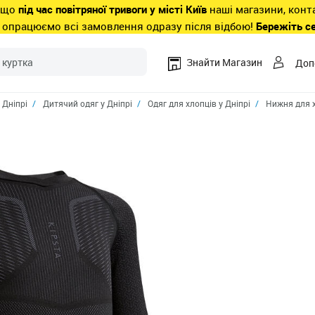
 що
під час повітряної тривоги у місті Київ
наші магазини, конт
 опрацюємо всі замовлення одразу після відбою!
Бережіть с
Знайти Магазин
Доп
 Дніпрі
Дитячий одяг у Дніпрі
Одяг для хлопців у Дніпрі
Нижня для х