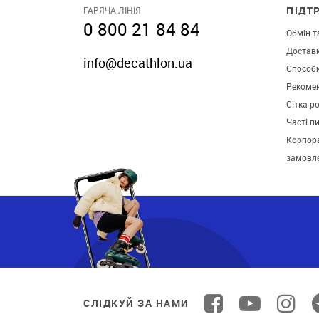
ПІДТ
ГАРЯЧА ЛІНІЯ
0 800 21 84 84
Обмін т
Достав
info@decathlon.ua
Способ
Рекомен
Сітка р
Часті п
Корпора
замовл
СЛІДКУЙ ЗА НАМИ