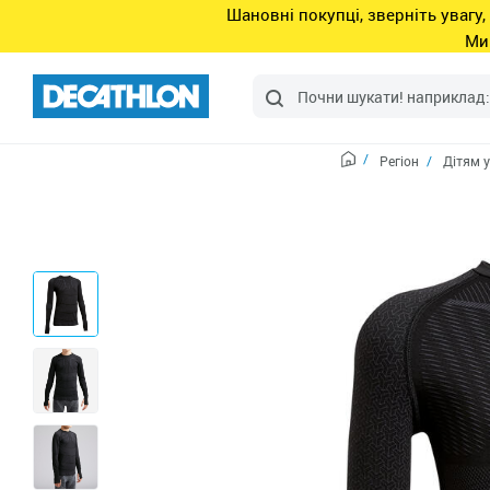
Шановні покупці, зверніть увагу,
Ми
Регіон
Дітям у