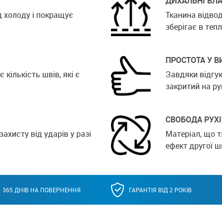
ДИХАЛЬНІ ВЛА
д холоду і покращує
Тканина відвод
зберігає в тепл
ПРОСТОТА У В
кількість швів, які є
Завдяки відгук
закритий на ру
СВОБОДА РУХІ
захисту від ударів у разі
Матеріал, що т
ефект другої ш
365 ДНІВ НА ПОВЕРНЕННЯ
ГАРАНТІЯ ВІД 2 РОКІВ