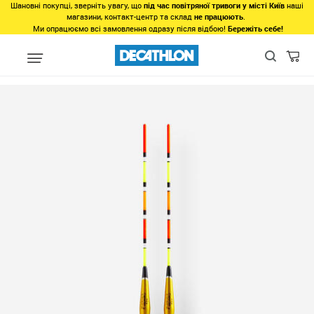
Шановні покупці, зверніть увагу, що
під час повітряної тривоги у місті Київ
наші
магазини, контакт-центр та склад
не працюють
.
Ми опрацюємо всі замовлення одразу після відбою!
Бережіть себе!
Популярне
Товари 500-1000грн
ПОПЛАВЕЦЬ DISTANCE-5 ДЛЯ 