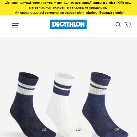
Шановні покупці, зверніть увагу, що
під час повітряної тривоги у місті Київ
наші
магазини, контакт-центр та склад
не працюють
.
Ми опрацюємо всі замовлення одразу після відбою!
Бережіть себе!
Регіон
Жінкам у Львові
Одяг у Львові
Нижня білизна у Ль