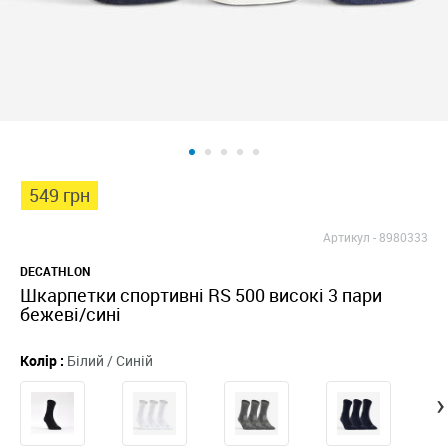
549 грн
Артикул -
8980333
DECATHLON
Шкарпетки спортивні RS 500 високі 3 пари
бежеві/сині
Колір :
Білий / Синій
›