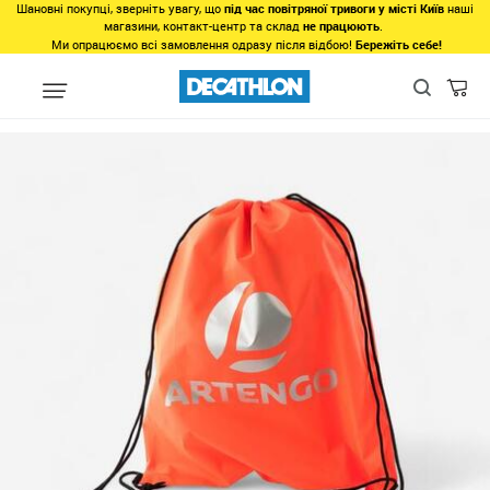
Шановні покупці, зверніть увагу, що
під час повітряної тривоги у місті Київ
наші
магазини, контакт-центр та склад
не працюють
.
Ми опрацюємо всі замовлення одразу після відбою!
Бережіть себе!
Види спорту
Спорт з ракетками
Теніс
Взуття
Тенісні кр