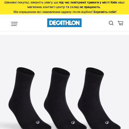
Шановні покупці, зверніть увагу, що
під час повітряної тривоги у місті Київ
наші
магазини, контакт-центр та склад
не працюють
.
Ми опрацюємо всі замовлення одразу після відбою!
Бережіть себе!
Регіон
Жінкам у Львові
Одяг у Львові
Нижня білизна у Ль