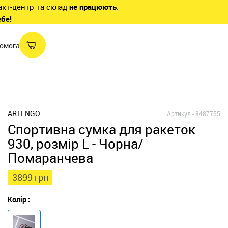
акт-центр та склад
не працюють
.
ебе!
омога
ARTENGO
Артикул -
8487755
Спортивна сумка для ракеток
930, розмір L - Чорна/
Помаранчева
3899 грн
Колір :