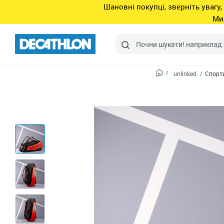
Шановні покупці, зверніть увагу,
Ми
unlinked
Спорти