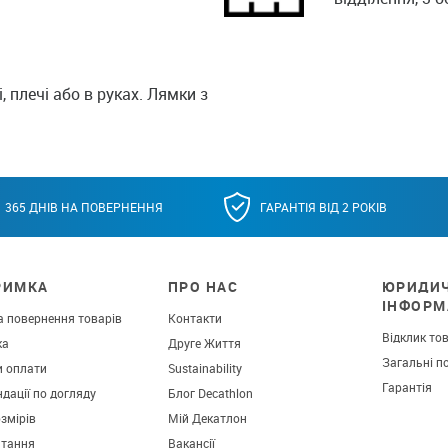
 плечі або в руках. Лямки з
365 ДНІВ НА ПОВЕРНЕННЯ
ГАРАНТІЯ ВІД 2 РОКІВ
РИМКА
ПРО НАС
ЮРИДИ
ІНФОРМ
а повернення товарів
Контакти
Відклик то
ка
Друге Життя
Загальні п
и оплати
Sustainability
Гарантія
дації по догляду
Блог Decathlon
озмірів
Мій Декатлон
итання
Вакансії