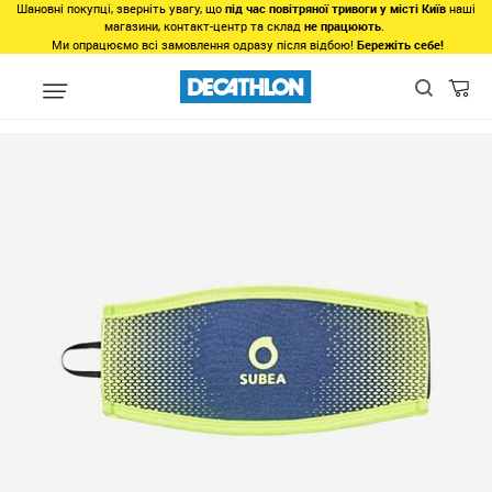
Шановні покупці, зверніть увагу, що
під час повітряної тривоги у місті Київ
наші
магазини, контакт-центр та склад
не працюють
.
Ми опрацюємо всі замовлення одразу після відбою!
Бережіть себе!
Види спорту
Водні види спорту
Дайвінг та снорклінг
Аксе