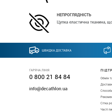
НЕПРОГЛЯДНІСТЬ
Цупка еластична тканина, щ
ШВИДКА ДОСТАВКА
ПІДТ
ГАРЯЧА ЛІНІЯ
0 800 21 84 84
Обмін т
Достав
info@decathlon.ua
Способ
Рекомен
Сітка р
Часті п