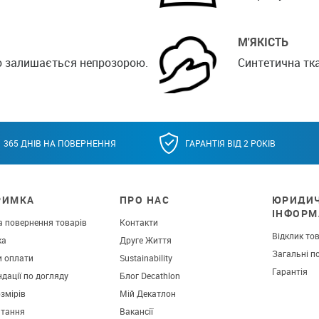
М'ЯКІСТЬ
о залишається непрозорою.
Синтетична тка
365 ДНІВ НА ПОВЕРНЕННЯ
ГАРАНТІЯ ВІД 2 РОКІВ
РИМКА
ПРО НАС
ЮРИДИ
ІНФОРМ
а повернення товарів
Контакти
Відклик то
ка
Друге Життя
Загальні п
и оплати
Sustainability
Гарантія
дації по догляду
Блог Decathlon
озмірів
Мій Декатлон
итання
Вакансії