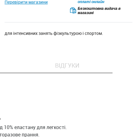
Перевірити магазини
оплаті онлайн
Безкоштовна видача в
магазині
для інтенсивних занять фізкультурою і спортом.
ВІДГУКИ
Ь
д 10% еластану для легкості.
торазове прання.