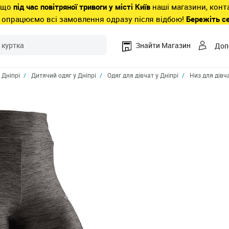
 що
під час повітряної тривоги у місті Київ
наші магазини, конт
 опрацюємо всі замовлення одразу після відбою!
Бережіть с
Знайти Магазин
Доп
 Дніпрі
Дитячий одяг у Дніпрі
Одяг для дівчат у Дніпрі
Низ для дівча